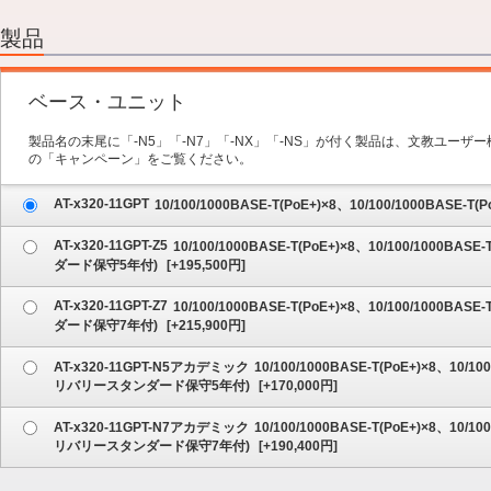
2.オプション
3.保守サービス
製品
4.内容の確認
ベース・ユニット
製品名の末尾に「-N5」「-N7」「-NX」「-NS」が付く製品は、文教ユー
の「キャンペーン」をご覧ください。
AT-x320-11GPT
10/100/1000BASE-T(PoE+)×8、10/100/1000BASE-
AT-x320-11GPT-Z5
10/100/1000BASE-T(PoE+)×8、10/100/1000B
ダード保守5年付)
[
+195,500
円]
AT-x320-11GPT-Z7
10/100/1000BASE-T(PoE+)×8、10/100/1000B
ダード保守7年付)
[
+215,900
円]
AT-x320-11GPT-N5アカデミック
10/100/1000BASE-T(PoE+)×8、10/1
リバリースタンダード保守5年付)
[
+170,000
円]
AT-x320-11GPT-N7アカデミック
10/100/1000BASE-T(PoE+)×8、10/1
リバリースタンダード保守7年付)
[
+190,400
円]