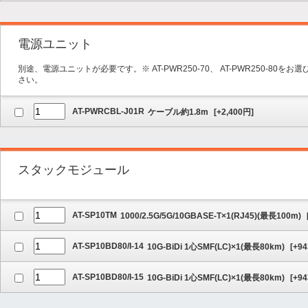
電源ユニット
別途、電源ユニットが必要です。※ AT-PWR250-70、 AT-PWR250-8
さい。
AT-PWRCBL-J01R
ケーブル約1.8m
[
+2,400
円]
スタックモジュール
AT-SP10TM
1000/2.5G/5G/10GBASE-T×1(RJ45)(最長100m)
AT-SP10BD80/I-14
10G-BiDi 1心SMF(LC)×1(最長80km)
[
+94
AT-SP10BD80/I-15
10G-BiDi 1心SMF(LC)×1(最長80km)
[
+94