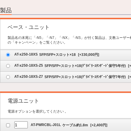
2.オプション
3.保守サービス
製品
4.内容の確認
ベース・ユニット
製品名の末尾に「-N5」「-N7」「-NX」「-NS」が付く製品は、文教ユー
の「キャンペーン」をご覧ください。
AT-x250-18XS
SFP/SFP+スロット×18
[
+330,000
円]
AT-x250-18XS-Z5
SFP/SFP+スロット×18(ﾃﾞﾘﾊﾞﾘｰｽﾀﾝﾀﾞｰﾄﾞ保守5年付)
[
AT-x250-18XS-Z7
SFP/SFP+スロット×18(ﾃﾞﾘﾊﾞﾘｰｽﾀﾝﾀﾞｰﾄﾞ保守7年付)
[
電源ユニット
電源オプションを選択してください 。
AT-PWRCBL-J01L
ケーブル約1.8m
[
+2,400
円]