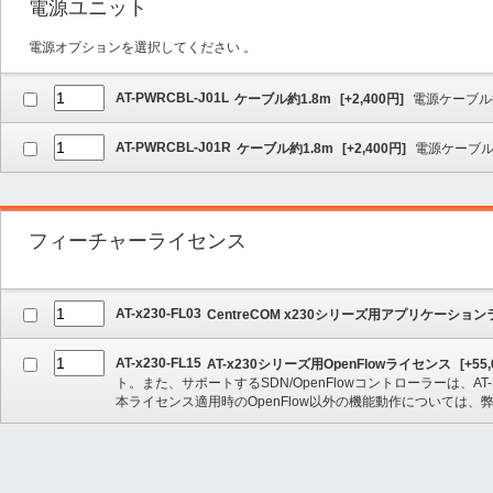
電源ユニット
電源オプションを選択してください 。
AT-PWRCBL-J01L
ケーブル約1.8m
[
+2,400
円]
電源ケーブル
AT-PWRCBL-J01R
ケーブル約1.8m
[
+2,400
円]
電源ケーブ
フィーチャーライセンス
AT-x230-FL03
CentreCOM x230シリーズ用アプリケーショ
AT-x230-FL15
AT-x230シリーズ用OpenFlowライセンス
[
+55,
ト。また、サポートするSDN/OpenFlowコントローラーは、AT-Secure
本ライセンス適用時のOpenFlow以外の機能動作については