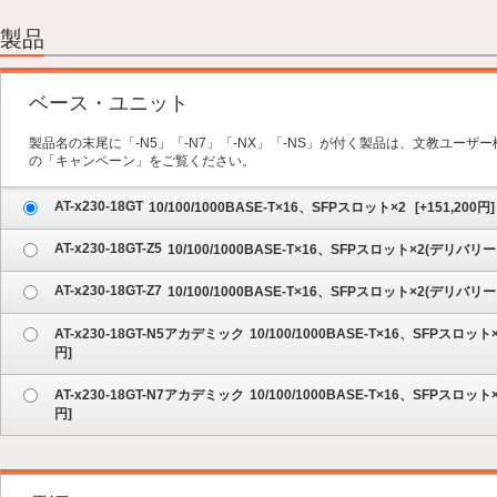
2.オプション
3.保守サービス
製品
4.内容の確認
ベース・ユニット
製品名の末尾に「-N5」「-N7」「-NX」「-NS」が付く製品は、文教ユー
の「キャンペーン」をご覧ください。
AT-x230-18GT
10/100/1000BASE-T×16、SFPスロット×2
[
+151,200
円]
AT-x230-18GT-Z5
10/100/1000BASE-T×16、SFPスロット×2(デリ
AT-x230-18GT-Z7
10/100/1000BASE-T×16、SFPスロット×2(デリ
AT-x230-18GT-N5アカデミック
10/100/1000BASE-T×16、SFPス
円]
AT-x230-18GT-N7アカデミック
10/100/1000BASE-T×16、SFPス
円]