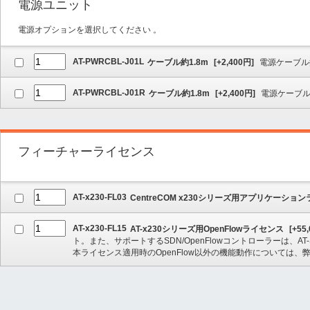
電源ユニット
電源オプションを選択してください 。
AT-PWRCBL-J01L
ケーブル約1.8m
[
+2,400
円]
電源ケーブル
AT-PWRCBL-J01R
ケーブル約1.8m
[
+2,400
円]
電源ケーブ
フィーチャーライセンス
AT-x230-FL03
CentreCOM x230シリーズ用アプリケーショ
AT-x230-FL15
AT-x230シリーズ用OpenFlowライセンス
[
+55,
ト。また、サポートするSDN/OpenFlowコントローラーは、AT-Secure
本ライセンス適用時のOpenFlow以外の機能動作については