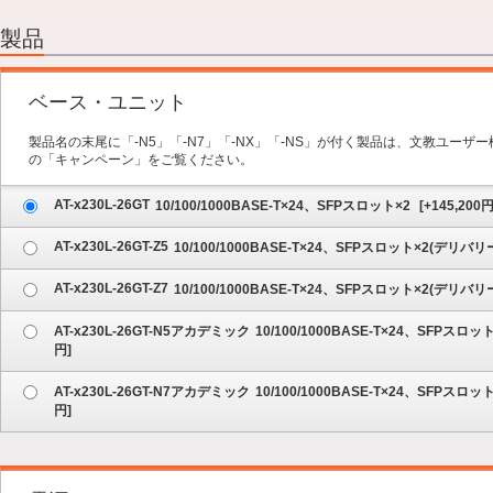
2.オプション
3.保守サービス
製品
4.内容の確認
ベース・ユニット
製品名の末尾に「-N5」「-N7」「-NX」「-NS」が付く製品は、文教ユー
の「キャンペーン」をご覧ください。
AT-x230L-26GT
10/100/1000BASE-T×24、SFPスロット×2
[
+145,200
円
AT-x230L-26GT-Z5
10/100/1000BASE-T×24、SFPスロット×2(デ
AT-x230L-26GT-Z7
10/100/1000BASE-T×24、SFPスロット×2(デ
AT-x230L-26GT-N5アカデミック
10/100/1000BASE-T×24、SFP
円]
AT-x230L-26GT-N7アカデミック
10/100/1000BASE-T×24、SFP
円]