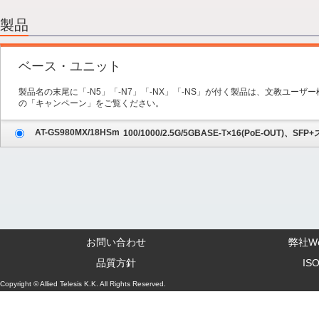
2.オプション
3.保守サービス
製品
4.内容の確認
ベース・ユニット
製品名の末尾に「-N5」「-N7」「-NX」「-NS」が付く製品は、文教ユー
の「キャンペーン」をご覧ください。
AT-GS980MX/18HSm
100/1000/2.5G/5GBASE-T×16(PoE-OUT)、SF
お問い合わせ
弊社W
品質方針
IS
Copyright © Allied Telesis K.K. All Rights Reserved.