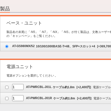
2.オプション
3.保守サービス
製品
4.内容の確認
ベース・ユニット
製品名の末尾に「-N5」「-N7」「-NX」「-NS」が付く製品は、文教ユー
の「キャンペーン」をご覧ください。
AT-GS980MX/52
10/100/1000BASE-T×48、SFP+スロット×4
[
+369,700
電源ユニット
電源オプションを選択してください 。
AT-PWRCBL-J01L
ケーブル約1.8m
[
+2,400
円]
電源ケーブル
AT-PWRCBL-J01R
ケーブル約1.8m
[
+2,400
円]
電源ケーブ