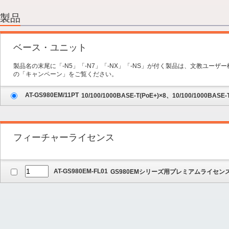
2.オプション
3.保守サービス
製品
4.内容の確認
ベース・ユニット
製品名の末尾に「-N5」「-N7」「-NX」「-NS」が付く製品は、文教ユー
の「キャンペーン」をご覧ください。
AT-GS980EM/11PT
10/100/1000BASE-T(PoE+)×8、10/100/1000BAS
フィーチャーライセンス
AT-GS980EM-FL01
GS980EMシリーズ用プレミアムライセン