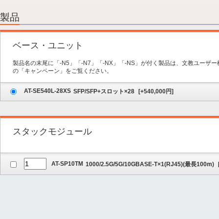
2.オプション
3.保守サービス
製品
4.内容の確認
ベース・ユニット
製品名の末尾に「-N5」「-N7」「-NX」「-NS」が付く製品は、文教ユー
の「キャンペーン」をご覧ください。
AT-SE540L-28XS
SFP/SFP+スロット×28
[
+540,000
円]
スタックモジュール
AT-SP10TM
1000/2.5G/5G/10GBASE-T×1(RJ45)(最長100m)