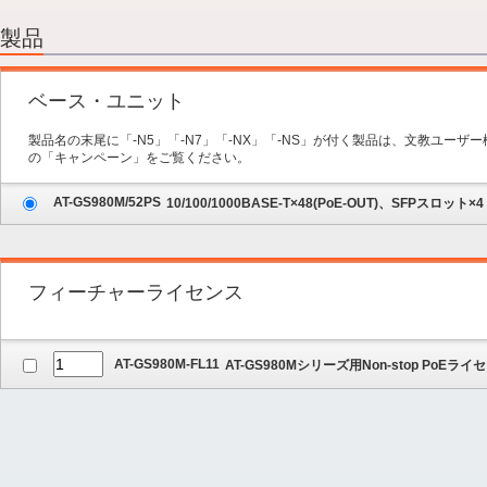
2.オプション
3.保守サービス
製品
4.内容の確認
ベース・ユニット
製品名の末尾に「-N5」「-N7」「-NX」「-NS」が付く製品は、文教ユー
の「キャンペーン」をご覧ください。
AT-GS980M/52PS
10/100/1000BASE-T×48(PoE-OUT)、SFPスロット×4
フィーチャーライセンス
AT-GS980M-FL11
AT-GS980Mシリーズ用Non-stop PoEライ