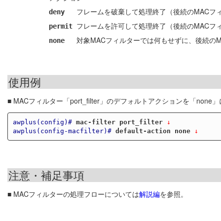
フレームを破棄して処理終了（後続のMACフ
deny
フレームを許可して処理終了（後続のMACフ
permit
対象MACフィルターでは何もせずに、後続の
none
使用例
■ MACフィルター「port_filter」のデフォルトアクションを「non
awplus(config)#
mac-filter port_filter
 ↓
awplus(config-macfilter)#
default-action none
 ↓
注意・補足事項
■ MACフィルターの処理フローについては
解説編
を参照。