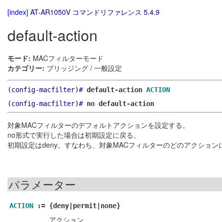
[index]
AT-AR1050V コマンドリファレンス 5.4.9
default-action
モード:
MACフィルターモード
カテゴリー:
ブリッジング / 一般設定
(config-macfilter)#
default-action
ACTION
(config-macfilter)#
no default-action
対象MACフィルターのデフォルトアクションを設定する。
no形式で実行した場合は初期設定に戻る。
初期設定はdeny。すなわち、対象MACフィルターのどのアクショ
パラメーター
ACTION
:=
{deny|permit|none}
アクション