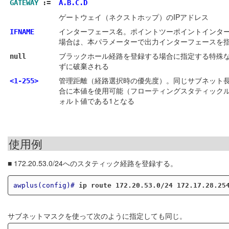
GATEWAY
:=
A.B.C.D
ゲートウェイ（ネクストホップ）のIPアドレス
インターフェース名。ポイントツーポイントインター
IFNAME
場合は、本パラメーターで出力インターフェースを
ブラックホール経路を登録する場合に指定する特殊な
null
ずに破棄される
管理距離（経路選択時の優先度）。同じサブネット
<1-255>
合に本値を使用可能（フローティングスタティック
ォルト値である1となる
使用例
■ 172.20.53.0/24へのスタティック経路を登録する。
awplus(config)#
ip route 172.20.53.0/24 172.17.28.25
サブネットマスクを使って次のように指定しても同じ。