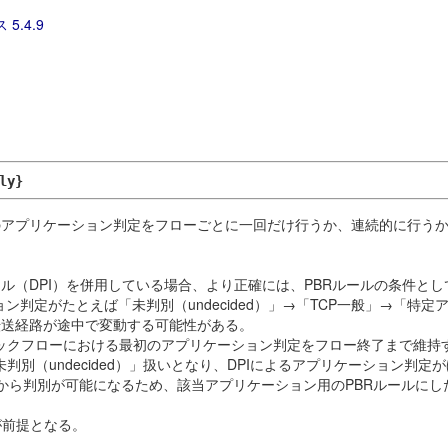
 5.4.9
ly}
のアプリケーション判定をフローごとに一回だけ行うか、連続的に行う
（DPI）を併用している場合、より正確には、PBRルールの条件とし
ション判定がたとえば「未判別（undecided）」→「TCP一般」→
転送経路が途中で変動する可能性がある。
ラフィックフローにおける最初のアプリケーション判定をフロー終了まで維
未判別（undecided）」扱いとなり、DPIによるアプリケーション判
から判別が可能になるため、該当アプリケーション用のPBRルールにし
用が前提となる。