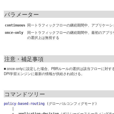
パラメーター
同一トラフィックフローの継続期間中、アプリケーシ
continuous
同一トラフィックフローの継続期間中、最初のアプリケ
once-only
の選択上は無視する
注意・補足事項
■ once-onlyに設定した場合、PBRルールの選択は該当フロー
DPI学習エンジンに最新の情報が供給され続ける。
コマンドツリー
policy-based-routing
 (グローバルコンフィグモード)

    |

    +- 
application-decision