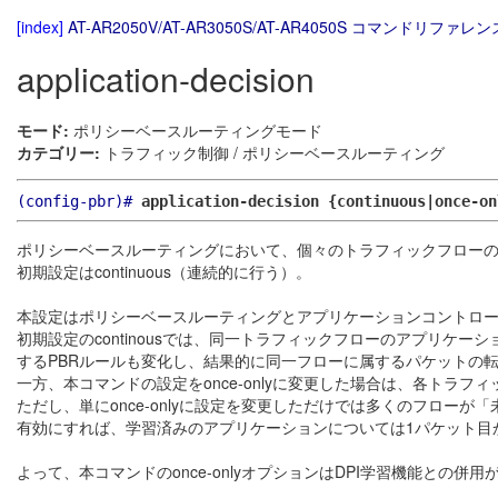
[index]
AT-AR2050V/AT-AR3050S/AT-AR4050S コマンドリファレンス
application-decision
モード:
ポリシーベースルーティングモード
カテゴリー:
トラフィック制御 / ポリシーベースルーティング
(config-pbr)#
application-decision {continuous|once-on
ポリシーベースルーティングにおいて、個々のトラフィックフロー
初期設定はcontinuous（連続的に行う）。
本設定はポリシーベースルーティングとアプリケーションコントロール
初期設定のcontinousでは、同一トラフィックフローのアプリケー
するPBRルールも変化し、結果的に同一フローに属するパケットの
一方、本コマンドの設定をonce-onlyに変更した場合は、各ト
ただし、単にonce-onlyに設定を変更しただけでは多くのフローが「
有効にすれば、学習済みのアプリケーションについては1パケット目
よって、本コマンドのonce-onlyオプションはDPI学習機能との併