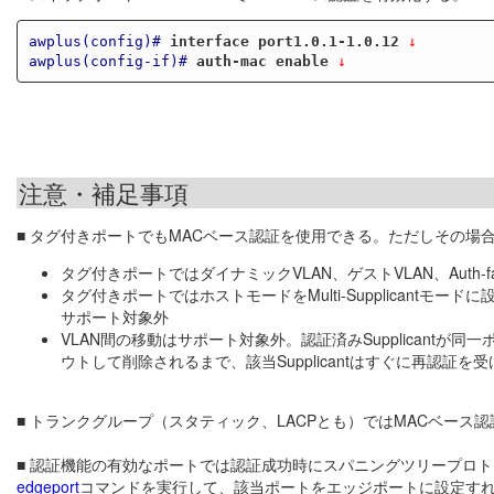
awplus(config)#
interface port1.0.1-1.0.12
 ↓
awplus(config-if)#
auth-mac enable
 ↓
注意・補足事項
■ タグ付きポートでもMACベース認証を使用できる。ただしその場
タグ付きポートではダイナミックVLAN、ゲストVLAN、Auth-fa
タグ付きポートではホストモードをMulti-Supplicantモード
サポート対象外
VLAN間の移動はサポート対象外。認証済みSupplicantが同一
ウトして削除されるまで、該当Supplicantはすぐに再認証を
■ トランクグループ（スタティック、LACPとも）ではMACベース
■ 認証機能の有効なポートでは認証成功時にスパニングツリープロ
edgeport
コマンドを実行して、該当ポートをエッジポートに設定す