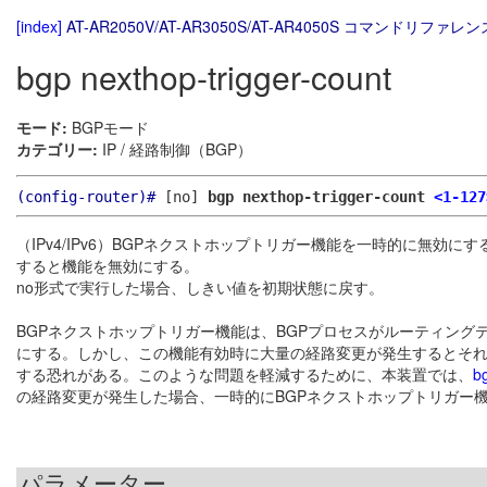
[index]
AT-AR2050V/AT-AR3050S/AT-AR4050S コマンドリファレンス
bgp nexthop-trigger-count
モード:
BGPモード
カテゴリー:
IP / 経路制御（BGP）
(config-router)#
[no]
bgp nexthop-trigger-count
<1-127
（IPv4/IPv6）BGPネクストホップトリガー機能を一時的に無
すると機能を無効にする。
no形式で実行した場合、しきい値を初期状態に戻す。
BGPネクストホップトリガー機能は、BGPプロセスがルーティン
にする。しかし、この機能有効時に大量の経路変更が発生するとそれが
する恐れがある。このような問題を軽減するために、本装置では、
b
の経路変更が発生した場合、一時的にBGPネクストホップトリガー
パラメーター