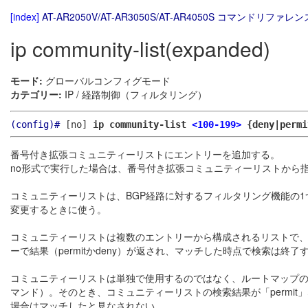
[index]
AT-AR2050V/AT-AR3050S/AT-AR4050S コマンドリファレンス
ip community-list(expanded)
モード:
グローバルコンフィグモード
カテゴリー:
IP / 経路制御（フィルタリング）
(config)#
[no]
ip community-list
<100-199>
{deny|perm
番号付き拡張コミュニティーリストにエントリーを追加する。
no形式で実行した場合は、番号付き拡張コミュニティーリストから
コミュニティーリストは、BGP経路に対するフィルタリング機能の1つ
変更するときに使う。
コミュニティーリストは複数のエントリーから構成されるリストで
ーで結果（permitかdeny）が返され、マッチした時点で検索は終
コミュニティーリストは単独で使用するのではなく、ルートマップのma
マンド）。そのとき、コミュニティーリストの検索結果が「permit
場合はマッチしたと見なされない。