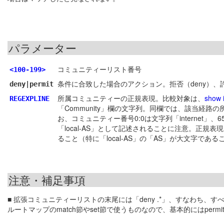
パラメーター
コミュニティーリスト番号
<100-199>
条件に合致した場合のアクション。拒否（deny）、許
deny|permit
所属コミュニティーの正規表現。比較対象は、
show 
REGEXPLINE
「Community」欄の文字列。同欄では、該当経
お、コミュニティー番号0:0は文字列「internet」、65535:6
「local-AS」として記述されることに注意。正
ること（特に「local-AS」の「AS」が大文字であ
注意・補足事項
■ 拡張コミュニティーリストの末尾には「deny .*」、すなわち、
ルートマップのmatch節やset節で使うものなので、基本的にはper