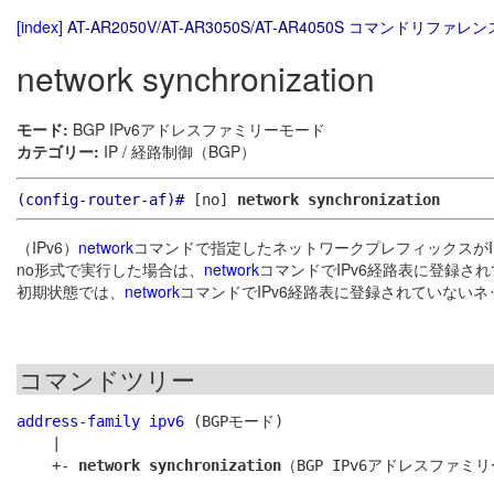
[index]
AT-AR2050V/AT-AR3050S/AT-AR4050S コマンドリファレンス
network synchronization
モード:
BGP IPv6アドレスファミリーモード
カテゴリー:
IP / 経路制御（BGP）
(config-router-af)#
[no]
network synchronization
（IPv6）
network
コマンドで指定したネットワークプレフィックスがIP
no形式で実行した場合は、
network
コマンドでIPv6経路表に登録さ
初期状態では、
network
コマンドでIPv6経路表に登録されていないネ
コマンドツリー
address-family ipv6
 (BGPモード)

    |

    +- 
network synchronization