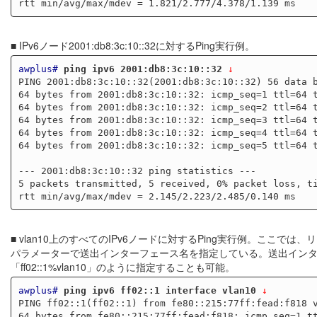
■ IPv6ノード2001:db8:3c:10::32に対するPing実行例。
awplus#
ping ipv6 2001:db8:3c:10::32
 ↓
PING 2001:db8:3c:10::32(2001:db8:3c:10::32) 56 data b
64 bytes from 2001:db8:3c:10::32: icmp_seq=1 ttl=64 t
64 bytes from 2001:db8:3c:10::32: icmp_seq=2 ttl=64 t
64 bytes from 2001:db8:3c:10::32: icmp_seq=3 ttl=64 t
64 bytes from 2001:db8:3c:10::32: icmp_seq=4 ttl=64 t
64 bytes from 2001:db8:3c:10::32: icmp_seq=5 ttl=64 t
--- 2001:db8:3c:10::32 ping statistics ---

5 packets transmitted, 5 received, 0% packet loss, ti
■ vlan10上のすべてのIPv6ノードに対するPing実行例。ここでは、
パラメーターで送出インターフェース名を指定している。送出インターフ
「ff02::1%vlan10」のように指定することも可能。
awplus#
ping ipv6 ff02::1 interface vlan10
 ↓
PING ff02::1(ff02::1) from fe80::215:77ff:fead:f818 v
64 bytes from fe80::215:77ff:fead:f818: icmp_seq=1 tt