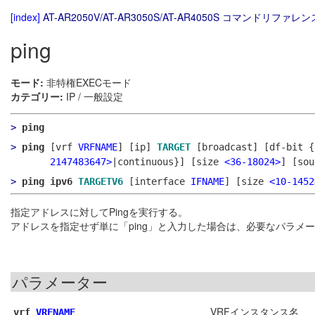
[index]
AT-AR2050V/AT-AR3050S/AT-AR4050S コマンドリファレンス
ping
モード:
非特権EXECモード
カテゴリー:
IP / 一般設定
>
ping
>
ping
[vrf
VRFNAME
]
[ip]
TARGET
[broadcast]
[df-bit {
2147483647>
|continuous}]
[size
<36-18024>
]
[so
>
ping ipv6
TARGETV6
[interface
IFNAME
]
[size
<10-1452
指定アドレスに対してPingを実行する。
アドレスを指定せず単に「ping」と入力した場合は、必要なパラメ
パラメーター
VRFインスタンス名
vrf
VRFNAME