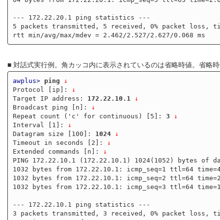
--- 172.22.20.1 ping statistics ---

5 packets transmitted, 5 received, 0% packet loss, ti
■ 対話式実行例。角カッコ内に表示されているのは省略時値。省略時値
awplus>
ping
 ↓
Protocol [ip]: 
↓
Target IP address: 
172.22.10.1
↓
Broadcast ping [n]: 
↓
Repeat count ('c' for continuous) [5]: 
3
↓
Interval [1]: 
↓
Datagram size [100]: 
1024
↓
Timeout in seconds [2]: 
↓
Extended commands [n]: 
↓
PING 172.22.10.1 (172.22.10.1) 1024(1052) bytes of da
1032 bytes from 172.22.10.1: icmp_seq=1 ttl=64 time=4
1032 bytes from 172.22.10.1: icmp_seq=2 ttl=64 time=2
1032 bytes from 172.22.10.1: icmp_seq=3 ttl=64 time=1
--- 172.22.10.1 ping statistics ---

3 packets transmitted, 3 received, 0% packet loss, ti