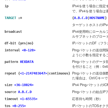
IPv4を使う場合に指定
ip
で、IPv4を使う場合
TARGET
:=
{
A.B.C.D
|
HOSTNAME
}
ターゲットホストのIP
IPv4使用時にローカ
broadcast
ルサブネットのブロー
IPパケットのDF（フ
df-bit {yes|no}
Pingパケットの送信間
interval
<0-128>
ように小数を指定する
Pingパケットのデー
pattern
HEXDATA
を付けること（例：0x68
Pingパケットの送信個数
repeat {
<1-2147483647>
|continuous}
た場合は、Ctrl/C
IPv4 Pingパケット
size
<36-18024>
Pingパケットの始点I
source
A.B.C.D
応答待ち時間（秒）
timeout
<1-65535>
IPパケットのTOSオ
tos
<0-255>