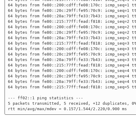
64 bytes from fe80::200:cdff:fe08:170c: icmp_seq=1 tt
64 bytes from fe80::20c:29ff:fe95:70c9: icmp_seq=1 tt
64 bytes from fe80::20a:79ff:fe33:7b43: icmp_seq=1 tt
64 bytes from fe80::215:77ff:fead:f818: icmp_seq=2 tt
64 bytes from fe80::200:cdff:fe08:170c: icmp_seq=2 tt
64 bytes from fe80::20c:29ff:fe95:70c9: icmp_seq=2 tt
64 bytes from fe80::20a:79ff:fe33:7b43: icmp_seq=2 tt
64 bytes from fe80::215:77ff:fead:f818: icmp_seq=3 tt
64 bytes from fe80::200:cdff:fe08:170c: icmp_seq=3 tt
64 bytes from fe80::20c:29ff:fe95:70c9: icmp_seq=3 tt
64 bytes from fe80::20a:79ff:fe33:7b43: icmp_seq=3 tt
64 bytes from fe80::215:77ff:fead:f818: icmp_seq=4 tt
64 bytes from fe80::200:cdff:fe08:170c: icmp_seq=4 tt
64 bytes from fe80::20c:29ff:fe95:70c9: icmp_seq=4 tt
64 bytes from fe80::20a:79ff:fe33:7b43: icmp_seq=4 tt
64 bytes from fe80::215:77ff:fead:f818: icmp_seq=5 tt
--- ff02::1 ping statistics ---

5 packets transmitted, 5 received, +12 duplicates, 0%