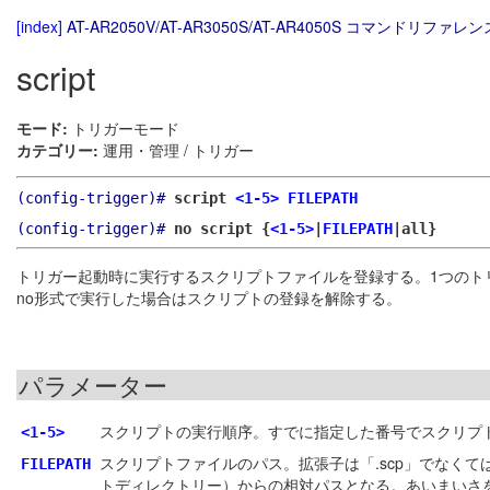
[index]
AT-AR2050V/AT-AR3050S/AT-AR4050S コマンドリファレンス
script
モード:
トリガーモード
カテゴリー:
運用・管理 / トリガー
(config-trigger)#
script
<1-5>
FILEPATH
(config-trigger)#
no script {
<1-5>
|
FILEPATH
|all}
トリガー起動時に実行するスクリプトファイルを登録する。1つのト
no形式で実行した場合はスクリプトの登録を解除する。
パラメーター
スクリプトの実行順序。すでに指定した番号でスクリプ
<1-5>
スクリプトファイルのパス。拡張子は「.scp」でなくては
FILEPATH
トディレクトリー）からの相対パスとなる。あいまいさ