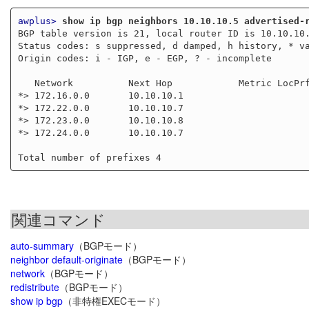
awplus>
show ip bgp neighbors 10.10.10.5 advertised-
BGP table version is 21, local router ID is 10.10.10.
Status codes: s suppressed, d damped, h history, * va
Origin codes: i - IGP, e - EGP, ? - incomplete

   Network          Next Hop            Metric LocPrf Weight Path

*> 172.16.0.0       10.10.10.1                       
*> 172.22.0.0       10.10.10.7                       
*> 172.23.0.0       10.10.10.8                       
*> 172.24.0.0       10.10.10.7                       
関連コマンド
auto-summary
（BGPモード）
neighbor default-originate
（BGPモード）
network
（BGPモード）
redistribute
（BGPモード）
show ip bgp
（非特権EXECモード）