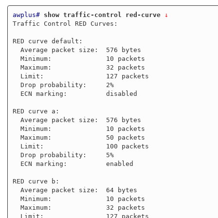
awplus#
show traffic-control red-curve
 ↓
Traffic Control RED Curves:

RED curve default:

  Average packet size:  576 bytes

  Minimum:              10 packets

  Maximum:              32 packets

  Limit:                127 packets

  Drop probability:     2%

  ECN marking:          disabled 

RED curve a:

  Average packet size:  576 bytes

  Minimum:              10 packets

  Maximum:              50 packets

  Limit:                100 packets

  Drop probability:     5%

  ECN marking:          enabled 

RED curve b:

  Average packet size:  64 bytes

  Minimum:              10 packets

  Maximum:              32 packets

  Limit:                127 packets
