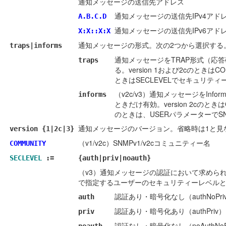
通知メッセージの送信先アドレス
通知メッセージの送信先IPv4アド
A.B.C.D
通知メッセージの送信先IPv6アド
X:X::X:X
通知メッセージの形式。次の2つから選択する。省
traps|informs
通知メッセージをTRAP形式（応答
traps
る。version 1および2cのとき
ときはSECLEVELでセキュリテ
（v2c/v3）通知メッセージをInfo
informs
ときだけ有効。version 2cのと
のときは、USERパラメーターでS
通知メッセージのバージョン。省略時は1と見
version {1|2c|3}
（v1/v2c）SNMPv1/v2cコミュニティー名
COMMUNITY
SECLEVEL
:=
{auth|priv|noauth}
（v3）通知メッセージの認証において求めら
で指定するユーザーのセキュリティーレベル
認証あり・暗号化なし（authNoPri
auth
認証あり・暗号化あり（authPriv）
priv
認証なし・暗号化なし（noAuthNoP