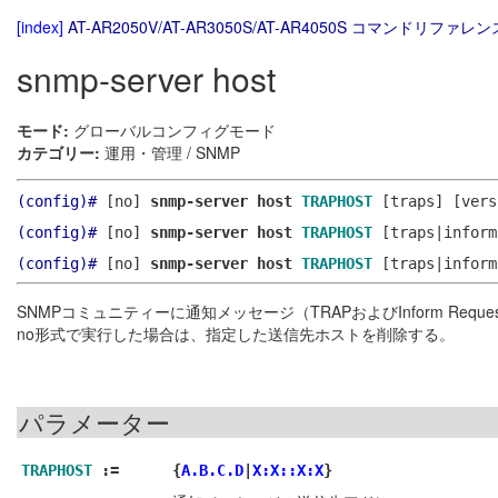
[index]
AT-AR2050V/AT-AR3050S/AT-AR4050S コマンドリファレンス
snmp-server host
モード:
グローバルコンフィグモード
カテゴリー:
運用・管理 / SNMP
(config)#
[no]
snmp-server host
TRAPHOST
[traps]
[vers
(config)#
[no]
snmp-server host
TRAPHOST
[traps|inform
(config)#
[no]
snmp-server host
TRAPHOST
[traps|inform
SNMPコミュニティーに通知メッセージ（TRAPおよびInform Req
no形式で実行した場合は、指定した送信先ホストを削除する。
パラメーター
TRAPHOST
:=
{
A.B.C.D
|
X:X::X:X
}