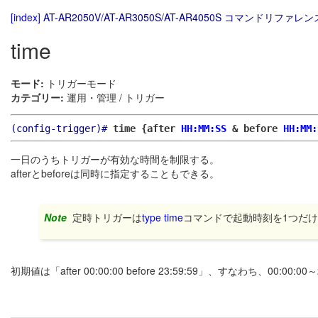
[index]
AT-AR2050V/AT-AR3050S/AT-AR4050S コマンドリファレンス
time
モード:
トリガーモード
カテゴリー:
運用・管理 / トリガー
(config-trigger)#
time {after
HH:MM:SS
& before
HH:MM:
一日のうちトリガーが有効な時間を制限する。
afterとbeforeは同時に指定することもできる。
Note
定時トリガーは
type time
コマンドで起動時刻を1つだ
初期値は「after 00:00:00 before 23:59:59」、すなわち、00