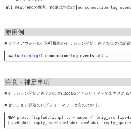
newとendの両方。no形式で単に
all
no connection-log even
使用例
■ ファイアウォール、NAT機能のセッション開始、終了をログに記
awplus(config)#
connection-log events all
 ↓
注意・補足事項
■ セッション開始と終了のログはlocal5ファシリティーで出力される
■ セッション開始のログフォーマットは次のとおり。
NEW proto=[tcp|udp|icmp|...|<number>] orig_src=[ipv4