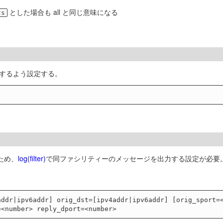
とした場合も all と同じ意味になる
ts
録するよう設定する。
ため、
log(filter)
で同ファシリティーのメッセージを出力する設定が必要
addr|ipv6addr] orig_dst=[ipv4addr|ipv6addr] [orig_sport=