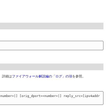
。詳細は
ファイアウォール解説編の「ログ」の項
を参照。
<number>|] [orig_dport=<number>|] reply_src=[ipv4addr