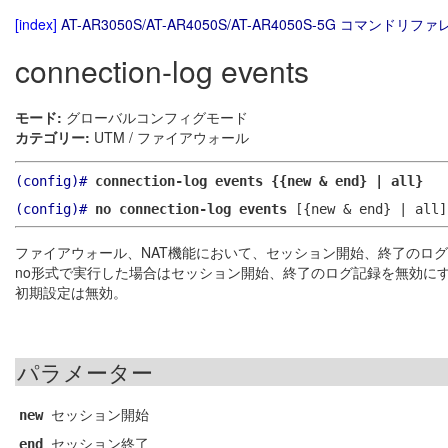
[index]
AT-AR3050S/AT-AR4050S/AT-AR4050S-5G コマンドリファレ
connection-log events
モード:
グローバルコンフィグモード
カテゴリー:
UTM / ファイアウォール
(config)#
connection-log events {{new & end} | all}
(config)#
no connection-log events
[{new & end} | all]
ファイアウォール、NAT機能において、セッション開始、終了のロ
no形式で実行した場合はセッション開始、終了のログ記録を無効に
初期設定は無効。
パラメーター
セッション開始
new
セッション終了
end