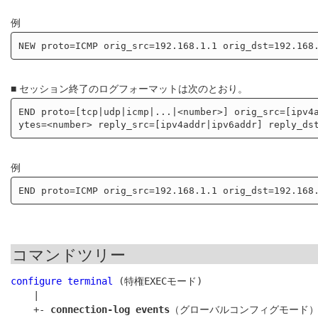
例
■ セッション終了のログフォーマットは次のとおり。
END proto=[tcp|udp|icmp|...|<number>] orig_src=[ipv4
例
コマンドツリー
configure terminal
 (特権EXECモード)

    |

    +- 
connection-log events