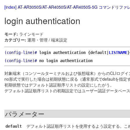
[index]
AT-AR3050S/AT-AR4050S/AT-AR4050S-5G コマンドリファレ
login authentication
モード:
ラインモード
カテゴリー:
運用・管理 / 端末設定
(config-line)#
login authentication {default|
LISTNAME
}
(config-line)#
no login authentication
対象端末（コンソールターミナルおよび仮想端末）からのCLIログ
no形式で実行した場合は初期状態に戻る（通常形式でdefaultを指
初期状態ではデフォルト認証順序リストの設定にしたがう。
デフォルト認証順序リストの初期設定ではユーザー認証データベー
パラメーター
デフォルト認証順序リストを使用するよう設定する。こ
default