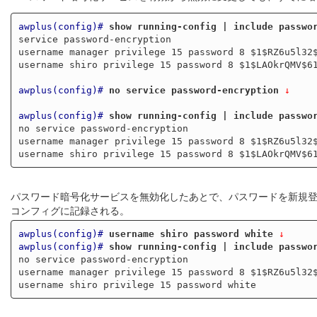
awplus(config)#
show running-config | include passwo
service password-encryption

username manager privilege 15 password 8 $1$RZ6u5l32$
username shiro privilege 15 password 8 $1$LAOkrQMV$61
awplus(config)#
no service password-encryption
 ↓
awplus(config)#
show running-config | include passwo
no service password-encryption

username manager privilege 15 password 8 $1$RZ6u5l32$
パスワード暗号化サービスを無効化したあとで、パスワードを新規
コンフィグに記録される。
awplus(config)#
username shiro password white
 ↓
awplus(config)#
show running-config | include passwo
no service password-encryption

username manager privilege 15 password 8 $1$RZ6u5l32$