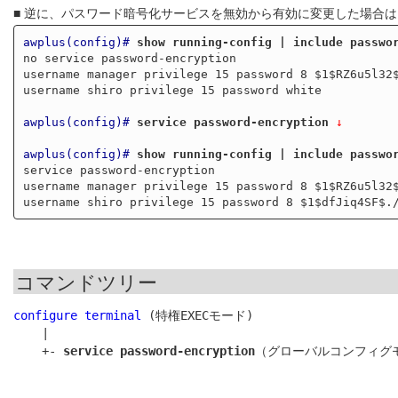
■ 逆に、パスワード暗号化サービスを無効から有効に変更した場合
awplus(config)#
show running-config | include passwo
no service password-encryption

username manager privilege 15 password 8 $1$RZ6u5l32$
username shiro privilege 15 password white

awplus(config)#
service password-encryption
 ↓
awplus(config)#
show running-config | include passwo
service password-encryption

username manager privilege 15 password 8 $1$RZ6u5l32$
コマンドツリー
configure terminal
 (特権EXECモード)

    |

    +- 
service password-encryption