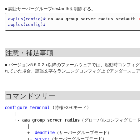
■ 認証サーバーグループsrv4authを削除する。
awplus(config)#
no aaa group server radius srv4auth
 
awplus(config)#
注意・補足事項
■ バージョン5.5.0-2.x以降のファームウェアでは、起動時コン
れていた場合、該当文字をランニングコンフィグ上でアンダースコ
コマンドツリー
configure terminal
 (特権EXECモード)

    |

    +- 
aaa group server radius
（グローバルコンフィグモード
         |

         +- 
deadtime
（サーバーグループモード）

         +- 
server