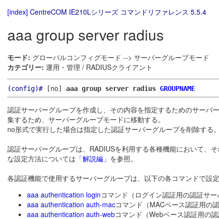
[index]
CentreCOM IE210Lシリーズ コマンドリファレンス 5.5.4
aaa group server radius
モード:
グローバルコンフィグモード --> サーバーグループモード
カテゴリー:
運用・管理 / RADIUSクライアント
(config)#
[no]
aaa group server radius
GROUPNAME
認証サーバーグループを作成し、その内容を指定するためのサーバ
集するため、サーバーグループモードに移動する。
no形式で実行した場合は指定した認証サーバーグループを削除する
認証サーバーグループは、RADIUSを利用する各種機能において、そ
な設定方法については
「解説編」
を参照。
各認証機能で使用するサーバーグループは、以下の各コマンドで設
aaa authentication login
コマンド（ログイン認証用の認証サー
aaa authentication auth-mac
コマンド（MACベース認証用の
aaa authentication auth-web
コマンド（Webベース認証用の