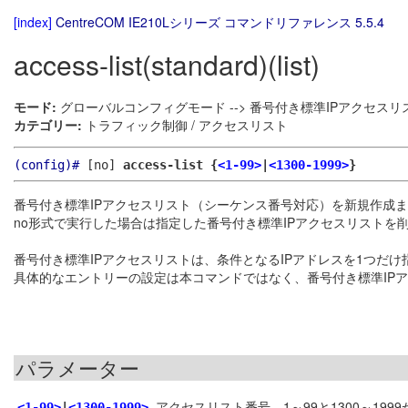
[index]
CentreCOM IE210Lシリーズ コマンドリファレンス 5.5.4
access-list(standard)(list)
モード:
グローバルコンフィグモード --> 番号付き標準IPアクセス
カテゴリー:
トラフィック制御 / アクセスリスト
(config)#
[no]
access-list {
<1-99>
|
<1300-1999>
}
番号付き標準IPアクセスリスト（シーケンス番号対応）を新規作成
no形式で実行した場合は指定した番号付き標準IPアクセスリスト
番号付き標準IPアクセスリストは、条件となるIPアドレスを1つだ
具体的なエントリーの設定は本コマンドではなく、番号付き標準IP
パラメーター
アクセスリスト番号。1～99と1300～19
<1-99>
|
<1300-1999>