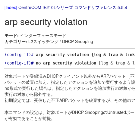
[index]
CentreCOM IE210Lシリーズ コマンドリファレンス 5.5.4
arp security violation
モード:
インターフェースモード
カテゴリー:
L2スイッチング / DHCP Snooping
(config-if)#
arp security violation {log & trap & link
(config-if)#
no arp security violation
[log & trap & l
対象ポートで登録済みDHCPクライアント以外からARPパケット（不
パケットの破棄に加え、指定したアクションを追加で実行するよう
no形式で実行した場合は、指定したアクションを追加実行の対象か
実行の対象から除外する。
初期設定では、受信した不正ARPパケットを破棄するが、その他の
本コマンドの設定は、対象ポートがDHCP SnoopingのUntrust
が有効であることが前提。