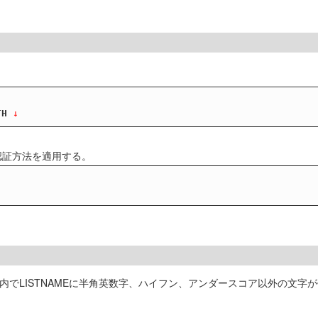
TH
 ↓
の認証方法を適用する。
ンフィグ内でLISTNAMEに半角英数字、ハイフン、アンダースコア以外の