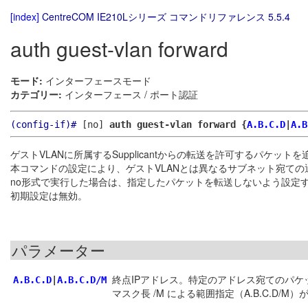
[index]
CentreCOM IE210Lシリーズ コマンドリファレンス 5.5.4
auth guest-vlan forward
モード:
インターフェースモード
カテゴリー:
インターフェース / ポート認証
(config-if)#
[no]
auth guest-vlan forward {
A.B.C.D
|
A.B
ゲストVLANに所属するSupplicantからの転送を許可するパケット
本コマンドの設定により、ゲストVLANとは異なるサブネット宛ての
no形式で実行した場合は、指定したパケットを転送しないよう設定
初期設定は無効。
パラメーター
終点IPアドレス。特定のアドレス宛てのパケッ
A.B.C.D
|
A.B.C.D/M
マスク長 /M による範囲指定（A.B.C.D/M）