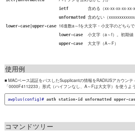
含める（xx-xx-xx-xx-
ietf
含めない（xxxxxxxxxx
unformatted
16進数a～fを大文字・小文字のどちら
lower-case|upper-case
小文字（a～f）。初期値
lower-case
大文字（A～F）
upper-case
使用例
■ MACベース認証をパスしたSupplicantの情報をRADIUS
「0000F4112233」形式（ハイフンなし、A～Fは大文字）を使う
awplus(config)#
auth station-id unformatted upper-ca
コマンドツリー