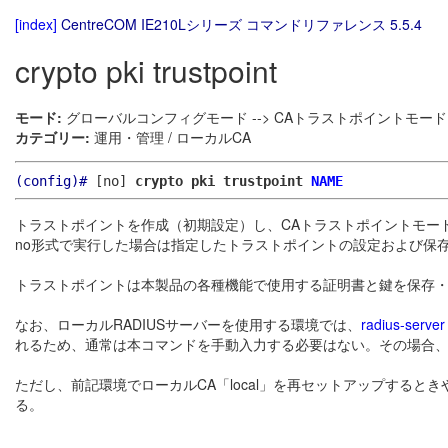
[index]
CentreCOM IE210Lシリーズ コマンドリファレンス 5.5.4
crypto pki trustpoint
モード:
グローバルコンフィグモード --> CAトラストポイントモード
カテゴリー:
運用・管理 / ローカルCA
(config)#
[no]
crypto pki trustpoint
NAME
トラストポイントを作成（初期設定）し、CAトラストポイントモー
no形式で実行した場合は指定したトラストポイントの設定および保
トラストポイントは本製品の各種機能で使用する証明書と鍵を保存
なお、ローカルRADIUSサーバーを使用する環境では、
radius-server 
れるため、通常は本コマンドを手動入力する必要はない。その場合、ト
ただし、前記環境でローカルCA「local」を再セットアップすると
る。