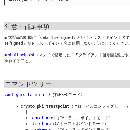
注意・補足事項
■ 本製品起動時に「default-selfsigned」というトラスト
selfsigned」をトラストポイント名に使用しないようにしてください
■
atmf trustpoint
コマンドで指定したTLSクライアント証明書認証用
実行すること。
コマンドツリー
configure terminal
 (特権EXECモード)

    |

    +- 
crypto pki trustpoint
（グローバルコンフィグモード）
         |

         +- 
enrollment
（CAトラストポイントモード）

         +- 
lifetime
（CAトラストポイントモード）

         +- 
rsakeypair