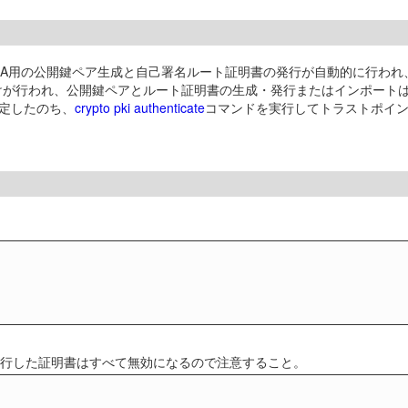
ルCA用の公開鍵ペア生成と自己署名ルート証明書の発行が自動的に行われ、
けが行われ、公開鍵ペアとルート証明書の生成・発行またはインポート
指定したのち、
crypto pki authenticate
コマンドを実行してトラストポイ
に発行した証明書はすべて無効になるので注意すること。