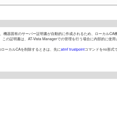
ポイント名で、機器固有のサーバー証明書が自動的に作成されるため、ローカルCA
。この証明書は、AT-Vista Managerでの管理を行う場合に内部的に
のローカルCAを削除するときは、先に
atmf trustpoint
コマンドをno形式

