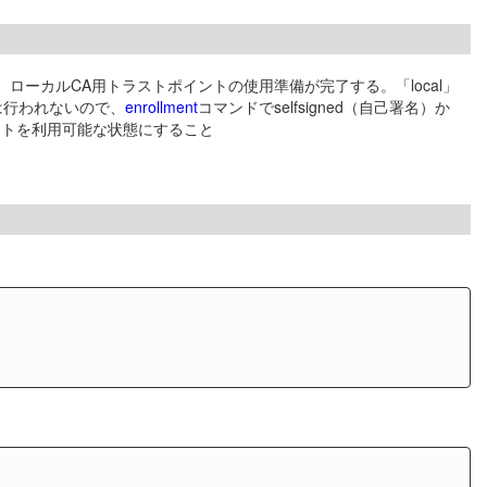
ローカルCA用トラストポイントの使用準備が完了する。「local」
は行われないので、
enrollment
コマンドでselfsigned（自己署名）か
ントを利用可能な状態にすること