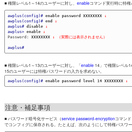
■ 権限レベル1～14のユーザーに対し、
enable
コマンド実行時に特権
awplus(config)#
enable password XXXXXXXX
 ↓
awplus(config)#
end
 ↓
awplus#
disable
 ↓
awplus>
enable
 ↓
Password: 
XXXXXXXX
↓ （実際には表示されません）
awplus#
■ 権限レベル1～13のユーザーに対し、「
enable
14」で権限レベル
15のユーザーには特権パスワードの入力を求めない。
awplus(config)#
enable password level 14 XXXXXXXX
 ↓
注意・補足事項
■ パスワード暗号化サービス（
service password-encryption
コマンド
でコンフィグに保存される。たとえば、次のようにして特権パスワ