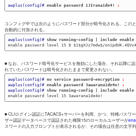
awplus(config)#
enable password 1JIrana1de4!
 ↓
コンフィグ中では次のようにパスワード部分が暗号化される。このと
自動的に付加される。
awplus(config)#
show running-config | include enable
■ なお、パスワード暗号化サービスを無効にした場合、それ以降に
れていたパスワードは暗号化されたままで変更されない。
awplus(config)#
no service password-encryption
 ↓
awplus(config)#
enable password 3awarana1de4o!
 ↓
awplus(config)#
show running-config | include enable
■ CLIログイン認証にTACACS+サーバーを利用、かつ、特権パス
ザー認証データベースで認証された権限15のローカルユーザーが
ena
スワードの入力プロンプトが表示されるが、その場合は任意の文字列