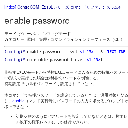
[index]
CentreCOM IE210Lシリーズ コマンドリファレンス 5.5.4
enable password
モード:
グローバルコンフィグモード
カテゴリー:
運用・管理 / コマンドラインインターフェース（CLI）
(config)#
enable password
[level
<1-15>
]
[8]
TEXTLINE
(config)#
no enable password
[level
<1-15>
]
非特権EXECモードから特権EXECモードに入るための特権パスワー
no形式で実行した場合は特権パスワードを削除する。
初期設定では特権パスワードは設定されていない。
本コマンドで特権パスワードを設定しているときは、適用対象とな
し、
enable
コマンド実行時にパスワードの入力を求めるプロンプトが
移行できない。
初期状態のようにパスワードを設定していないときは、権限レ
ル以下の権限レベルにしか移行できない。