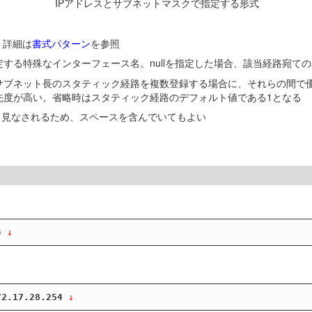
IPアドレスとサブネットマスクで指定する形式
。詳細は
書式パターン
を参照
する特殊なインターフェース名。nullを指定した場合、該当経路宛て
サブネット長のスタティック経路を複数登録する場合に、それらの間で
先度が高い。省略時はスタティック経路のデフォルト値である1となる
値と見なされるため、スペースを含んでいてもよい
4
 ↓
72.17.28.254
 ↓