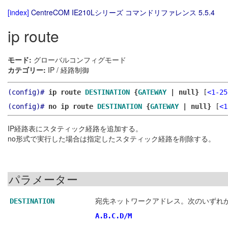
[index]
CentreCOM IE210Lシリーズ コマンドリファレンス 5.5.4
ip route
モード:
グローバルコンフィグモード
カテゴリー:
IP / 経路制御
(config)#
ip route
DESTINATION
{
GATEWAY
| null}
[
<1-25
(config)#
no ip route
DESTINATION
{
GATEWAY
| null}
[
<1
IP経路表にスタティック経路を追加する。
no形式で実行した場合は指定したスタティック経路を削除する。
パラメーター
宛先ネットワークアドレス。次のいずれかの形
DESTINATION
A.B.C.D/M