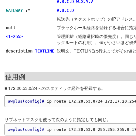
A.B.C.D
W.X.Y.Z
GATEWAY
:=
A.B.C.D
転送先（ネクストホップ）のIPアドレス
ブラックホール経路を登録する場合に指定
null
管理距離（経路選択時の優先度）。同じ
<1-255>
ックルートの利用）。値が小さいほど優
説明文。TEXTLINEは行末までがその
description
TEXTLINE
使用例
■ 172.20.53.0/24へのスタティック経路を登録する。
awplus(config)#
ip route 172.20.53.0/24 172.17.28.25
サブネットマスクを使って次のように指定しても同じ。
awplus(config)#
ip route 172.20.53.0 255.255.255.0 1