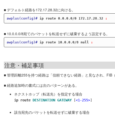
■ デフォルト経路を172.17.28.32に向ける。
awplus(config)#
ip route 0.0.0.0/0 172.17.28.32
 ↓
■ 10.0.0.0/8宛てのパケットを転送せずに破棄するよう設定する。
awplus(config)#
ip route 10.0.0.0/8 null
 ↓
注意・補足事項
■ 管理距離255を持つ経路は「信頼できない経路」と見なされ、FI
■ 経路追加時の書式には次のパターンがある。
ネクストホップ（転送先）を指定する場合
ip route
DESTINATION
GATEWAY
[
<1-255>
]
該当宛先のパケットを転送せずに破棄する場合