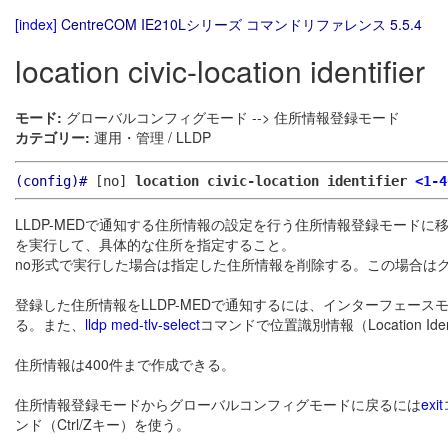
[index]
CentreCOM IE210Lシリーズ コマンドリファレンス 5.5.4
location civic-location identifier
モード:
グローバルコンフィグモード --> 住所情報登録モード
カテゴリー:
運用・管理 / LLDP
(config)#
[no]
location civic-location identifier
<1-4
LLDP-MEDで通知する住所情報の設定を行う住所情報登録モード
を実行して、具体的な住所を指定すること。
no形式で実行した場合は指定した住所情報を削除する。この場合は
登録した住所情報をLLDP-MEDで通知するには、インターフェース
る。また、
lldp med-tlv-select
コマンドで位置識別情報（Location Id
住所情報は400件まで作成できる。
住所情報登録モードからグローバルコンフィグモードに戻るには
exit
ンド（Ctrl/Zキー）を使う。