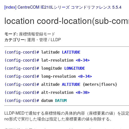
[index]
CentreCOM IE210Lシリーズ コマンドリファレンス 5.5.4
location coord-location(sub-co
モード:
座標情報登録モード
カテゴリー:
運用・管理 / LLDP
(config-coord)#
latitude
LATITUDE
(config-coord)#
lat-resolution
<0-34>
(config-coord)#
longitude
LONGITUDE
(config-coord)#
long-resolution
<0-34>
(config-coord)#
altitude
ALTITUDE
{meters|floors}
(config-coord)#
alt-resolution
<0-30>
(config-coord)#
datum
DATUM
LLDP-MEDで通知する座標情報の具体的内容（座標要素の値）を設
no形式で実行した場合は指定した座標要素の値を削除する。