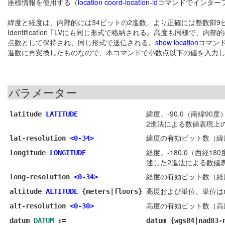
座標情報を使用する（
location coord-location-id
コマンドでインター
緯度と経度は、内部的には34ビットの2進数、より正確には整数部9ビット
Identification TLVにも同じ形式で格納される。高度も同様
点数として保持され、同じ形式で送信される。
show location
コマン
進数に再変換したものなので、本コマンドで小数点以下の値を入力
パラメーター
緯度。-90.0（南緯9
latitude
LATITUDE
2進法による数値表現上
緯度の有効ビット数（緯
lat-resolution
<0-34>
経度。-180.0（西経1
longitude
LONGITUDE
述した2進法による数値
経度の有効ビット数（経
long-resolution
<0-34>
高度および単位。単位はme
altitude
ALTITUDE
{meters|floors}
高度の有効ビット数（高
alt-resolution
<0-30>
datum
DATUM
:=
datum {wgs84|nad83-