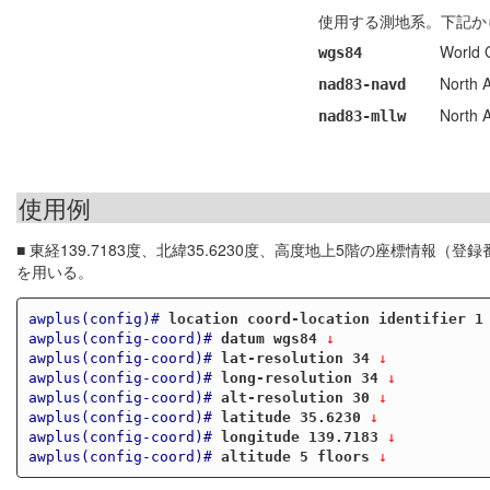
使用する測地系。下記か
World 
wgs84
North 
nad83-navd
North 
nad83-mllw
使用例
■ 東経139.7183度、北緯35.6230度、高度地上5階の座標情
を用いる。
awplus(config)#
location coord-location identifier 1
awplus(config-coord)#
datum wgs84
 ↓
awplus(config-coord)#
lat-resolution 34
 ↓
awplus(config-coord)#
long-resolution 34
 ↓
awplus(config-coord)#
alt-resolution 30
 ↓
awplus(config-coord)#
latitude 35.6230
 ↓
awplus(config-coord)#
longitude 139.7183
 ↓
awplus(config-coord)#
altitude 5 floors
 ↓