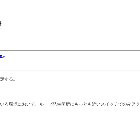
e
0>
設定する。
ている環境において、ループ発生箇所にもっとも近いスイッチでのみア