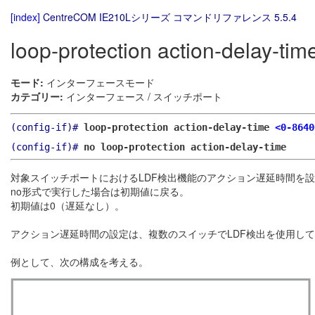
[index]
CentreCOM IE210Lシリーズ コマンドリファレンス 5.5.4
loop-protection action-delay-tim
モード:
インターフェースモード
カテゴリー:
インターフェース / スイッチポート
(config-if)#
loop-protection action-delay-time
<0-8640
(config-if)#
no loop-protection action-delay-time
対象スイッチポートにおけるLDF検出機能のアクション遅延時間を
no形式で実行した場合は初期値に戻る。
初期値は0（遅延なし）。
アクション遅延時間の設定は、複数のスイッチでLDF検出を使用し
例として、次の構成を考える。