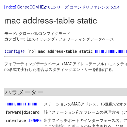
[index]
CentreCOM IE210Lシリーズ コマンドリファレンス 5.5.4
mac address-table static
モード:
グローバルコンフィグモード
カテゴリー:
L2スイッチング / フォワーディングデータベース
(config)#
[no]
mac address-table static
HHHH.HHHH.HHHH
フォワーディングデータベース（MACアドレステーブル）にスタテ
no形式で実行した場合はスタティックエントリーを削除する。
パラメーター
ステーションのMACアドレス。16進数で2オクテ
HHHH.HHHH.HHHH
該当ステーション宛てフレームの処理方法（アクショ
forward|discard
出力スイッチポートのインターフェース名。アクシ
interface
IFNAME
ここで指定したポートから出力される。なお、アクシ