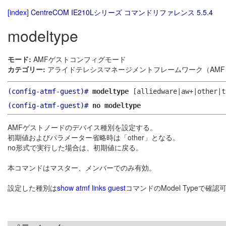
[index]
CentreCOM IE210Lシリーズ コマンドリファレンス 5.5.4
modeltype
モード:
AMFゲストコンフィグモード
カテゴリー:
アライドテレシスマネージメントフレームワーク（AMF）
(config-atmf-guest)#
modeltype
[alliedware|aw+|other|t
(config-atmf-guest)#
no modeltype
AMFゲストノードのデバイス種別を設定する。
初期値およびパラメーター省略時は「other」となる。
no形式で実行した場合は、初期値に戻る。
本コマンドはマスター、メンバーでのみ有効。
設定した種別は
show atmf links guest
コマンドのModel Typeで確認