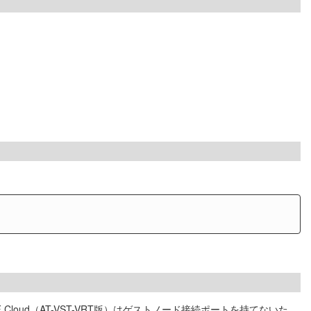
APL版）、AMF Cloud（AT-VST-VRT版）はゲストノード接続ポートを持てないた