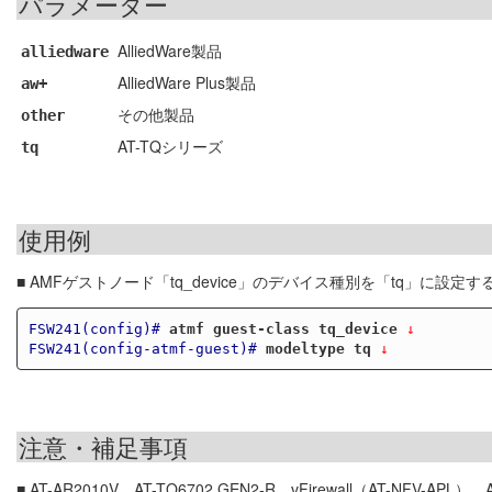
パラメーター
AlliedWare製品
alliedware
AlliedWare Plus製品
aw+
その他製品
other
AT-TQシリーズ
tq
使用例
■ AMFゲストノード「tq_device」のデバイス種別を「tq」に設定す
FSW241(config)#
atmf guest-class tq_device
 ↓
FSW241(config-atmf-guest)#
modeltype tq
 ↓
注意・補足事項
■ AT-AR2010V、AT-TQ6702 GEN2-R、vFirewall（AT-NFV-