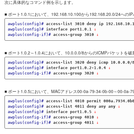
次に具体的なコマンド例を示します。
■ ポート1.0.1において、192.168.10.100から192.168.20.0/24
awplus(config)#
access-list 3010 deny ip 192.168.10.
awplus(config)#
interface port1.0.1
 ↓
awplus(config-if)#
access-group 3010
 ↓
■ ポート1.0.2～1.0.4において、10.0.0.0/8からのICMPパケットを
awplus(config)#
access-list 3020 deny icmp 10.0.0.0/
awplus(config)#
interface port1.0.2-1.0.4
 ↓
awplus(config-if)#
access-group 3020
 ↓
■ ポート1.0.5において、MACアドレス00-0a-79-34-0b-00～00-0a
awplus(config)#
access-list 4010 permit 000a.7934.0b
awplus(config)#
access-list 4011 deny any any
 ↓
awplus(config)#
interface port1.0.5
 ↓
awplus(config-if)#
access-group 4010
 ↓
awplus(config-if)#
access-group 4011
 ↓