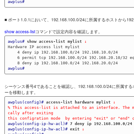
awplus#
■ ポート1.0.1において、192.168.100.0/24に所属するホストか
show access-list
コマンドで設定内容を確認します。
awplus#
show access-list mylist
 ↓
Hardware IP access list mylist

    4 deny ip 192.168.100.0/24 192.168.10.0/24

    6 permit tcp 192.168.100.0/24 192.168.20.10/32 eq 80

awplus#
シーケンス番号4であることを確認し、192.168.100.0/24に所属す
ーを移動します。
awplus(config)#
access-list hardware mylist
 ↓
% This access-list is attached to an interface. The 
cally after exiting
this configration mode  by entering "exit" or "end" 
awplus(config-ip-hw-acl)#
7 deny ip 192.168.100.0/24
awplus(config-ip-hw-acl)#
exit
 ↓