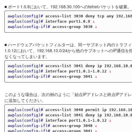
■ ポート1.0.8において、192.168.30.100へのtelnetパケットを破棄。
awplus(config)#
access-list 3030 deny tcp any 192.16
awplus(config)#
interface port1.0.8
 ↓
awplus(config-if)#
access-group 3030
 ↓
■ ハードウェアパケットフィルターは、同一サブネット内のトラフィックに対
1.0.12において、192.168.10.0/24から他のサブネットへのIP通
なくなってしまいます。
awplus(config)#
access-list 3041 deny ip 192.168.10.
awplus(config)#
interface port1.0.1-1.0.12
 ↓
awplus(config-if)#
access-group 3041
 ↓
このような場合は、次の例のように「始点IPアドレスと終点IPア
に追加してください。
awplus(config)#
access-list 3040 permit ip 192.168.1
awplus(config)#
access-list 3041 deny ip 192.168.10.
awplus(config)#
interface port1.0.1-1.0.12
 ↓
awplus(config-if)#
access-group 3040
 ↓
awplus(config-if)#
access-group 3041
 ↓