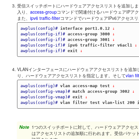
受信スイッチポートにハードウェアアクセスリストを追加しま
入り、
access-group
コマンドで関連付けるハードウェアIPア
また、
ipv6 traffic-filter
コマンドでハードウェアIPv6アクセス
awplus(config)#
interface port1.0.12
 ↓
awplus(config-if)#
access-group 3000
 ↓
awplus(config-if)#
access-group 3001
 ↓
awplus(config-if)#
ipv6 traffic-filter v6acl1
 ↓
awplus(config-if)#
exit
 ↓
VLANインターフェースにハードウェアアクセスリストを追加
り、ハードウェアアクセスリストを指定します。そして
vlan fil
awplus(config)#
vlan access-map test
 ↓
awplus(config-vmap)#
match access-group 3002
 ↓
awplus(config-vmap)#
exit
 ↓
awplus(config)#
vlan filter test vlan-list 200 
Note
1つのスイッチポートに対して、ハードウェアアクセ
はアクセスリストの追加順に行われます。受信パケッ