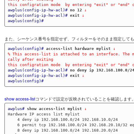
this configration mode  by entering "exit" or "end" 
awplus(config-ip-hw-acl)#
no 12
 ↓
awplus(config-ip-hw-acl)#
exit
 ↓
awplus(config)#
また、シーケンス番号を指定せず、フィルターをそのまま指定して
awplus(config)#
access-list hardware mylist
 ↓
% This access-list is attached to an interface. The 
cally after exiting
this configration mode  by entering "exit" or "end" 
awplus(config-ip-hw-acl)#
no deny ip 192.168.100.0/2
awplus(config-ip-hw-acl)#
exit
 ↓
awplus(config)#
show access-list
コマンドで設定が反映されていることを確認します
awplus#
show access-list mylist
 ↓
Hardware IP access list mylist

    4 deny ip 192.168.100.0/24 192.168.10.0/24

    6 permit tcp 192.168.100.0/24 192.168.20.10/32 eq 80
