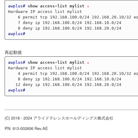
awplus#
show access-list mylist
 ↓
Hardware IP access list mylist

    6 permit tcp 192.168.100.0/24 192.168.20.10/32 eq 80

    7 deny ip 192.168.100.0/24 192.168.10.0/24

awplus#
再起動後
awplus#
show access-list mylist
 ↓
Hardware IP access list mylist

    4 permit tcp 192.168.100.0/24 192.168.20.10/32 eq 80

    8 deny ip 192.168.100.0/24 192.168.10.0/24

awplus#
(C) 2018 - 2024 アライドテレシスホールディングス株式会社
PN: 613-002606 Rev.AE