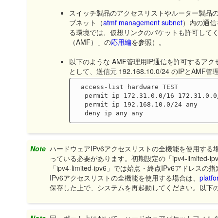
スイッチ製品のアクセスリストやルーター製品の
ブネット（
atmf management subnet
）内の通信
る環境では、仮想リンクのパケットも許可して
（AMF）」の
応用編
を参照）。
以下のような AMF管理用IP通信を許可する
として、送信元 192.168.10.0/24 のIP
　access-list hardware TEST

　 permit ip 172.31.0.0/16 172.31.0
　 permit ip 192.168.10.0/24 any

Note
ハードウェアIPv6アクセスリストの全機能を使用する
っている必要があります。初期設定の「ipv4-limited
「ipv4-limited-ipv6」では始点・終点IPv
IPv6アクセスリストの全機能を使用する場合は、
platfo
保存した上で、システムを再起動してください。以下の説明は
Note
同一ポート上において、ハードウェアパケットフィル