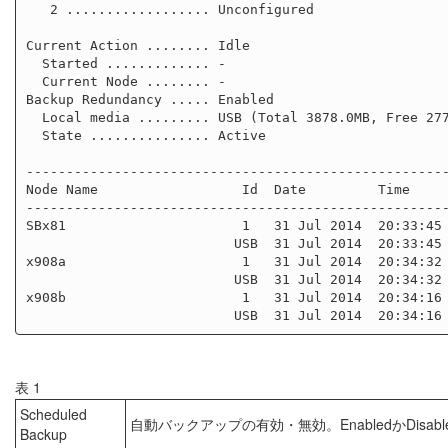
   2 .................. Unconfigured

Current Action ........ Idle

  Started ............. -

  Current Node ........ -

Backup Redundancy ..... Enabled

  Local media ......... USB (Total 3878.0MB, Free 2771.0MB)

  State ............... Active

-----------------------------------------------------
Node Name                  Id  Date         Time     
-----------------------------------------------------
SBx81                      1   31 Jul 2014  20:33:45 
                          USB  31 Jul 2014  20:33:45  Yes      Yes       Good

x908a                      1   31 Jul 2014  20:34:32 
                          USB  31 Jul 2014  20:34:32  Yes      Yes       Good

x908b                      1   31 Jul 2014  20:34:16 
表 1
Scheduled
自動バックアップの有効・無効。EnabledかDisabl
Backup