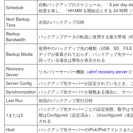
自動バックアップのスケジュール。「X per day s
Schedule
頻度を表し、「HH:MM を開始点とする 24 時間
Next Backup
次回のバックアップ日時
Time
Backup
バックアップデータの転送に使用する最大帯域（Kbyte
Bandwidth
使用中のバックアップ先の種類（USB、SD、FILE S
Backup Media
ディアが装着されておらず、バックアップ先サーバー
回っている場合は警告が表示される
Recovery
リカバリーサーバー機能（
atmf recovery-server
コ
Server
Server Config
バックアップ先サーバーが設定されているとき、
Synchronization
バックアップ先サーバーが複数ある場合に、サー
Last Run
前回のバックアップ実行日時
バックアップ先サーバーごとの設定状態。数字はサ
1または2
態はConfigured（設定済み）、Unconfigure
される
Host
バックアップ先サーバーのIPv4/IPv6アドレスま