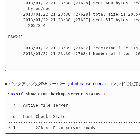
      2013/01/22 21:23:38 [27628] sent 600 bytes  received 20.58M bytes  1.96M

        bytes/sec

      2013/01/22 21:23:38 [27628] total size is 20.57M  speedup is 1.00

      2013/01/22 21:23:38 [27627] sent 517 bytes  received 413 bytes  total size

        20573141

FSW241

      2013/01/22 21:23:39 [27632] receiving file list

      2013/01/22 21:23:39 [27634] Number of files: 20

         :

■ バックアップ先SSHサーバー（
atmf backup server
コマンドで設定
SBx81#
show atmf backup server-status
 ↓
  * = Active file server

 Id   Last Check  State                               Total (MB)    Free (MB)

-----------------------------------------------------