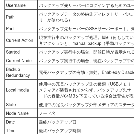
Username
バックアップ先サーバーにログインするためのユ
バックアップデータの格納先ディレクトリーパス。未
Path
リーが使われる）
Port
バックアップ先サーバーのSSHサーバーポート。未指
現在実行中のバックアップ処理。Idle（何もしていない
Current Action
各アクションと、manual backup（手動バックア
Started
バックアップ実行中の場合、開始日時が表示され
Current Node
バックアップ実行中の場合、現在バックアップ中
Backup
冗長バックアップの有効・無効。EnabledかDisabl
Redundancy
使用中の冗長バックアップ先の種類（USBメモリー・
Local media
メディアが装着されておらず、バックアップ先サーバ
ードの容量が64MBを下回っている場合は警告が
State
使用中の冗長バックアップ外部メディアのステー
Node Name
ノード名
Date
最終バックアップ日
Time
最終バックアップ時刻