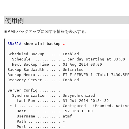
使用例
■ AMFバックアップに関する情報を表示する。
SBx81#
show atmf backup
 ↓
Scheduled Backup ...... Enabled

  Schedule ............ 1 per day starting at 03:00

  Next Backup Time .... 01 Aug 2014 03:00

Backup Bandwidth ...... Unlimited

Backup Media .......... FILE SERVER 1 (Total 7430.5MB
Recovery Server ....... Enabled

Server Config .........

  Synchronization ..... Unsynchronized

    Last Run .......... 31 Jul 2014 20:34:32

 * 1 .................. Configured   (Mounted, Active)

    Host .............. 192.168.1.100

    Username .......... atmf

    Path .............. -

    Port .............. -
