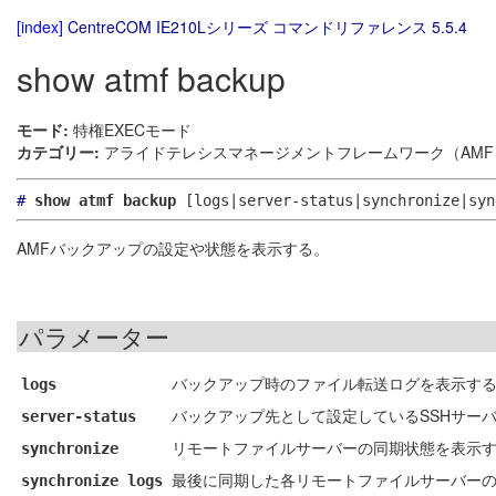
[index]
CentreCOM IE210Lシリーズ コマンドリファレンス 5.5.4
show atmf backup
モード:
特権EXECモード
カテゴリー:
アライドテレシスマネージメントフレームワーク（AMF）
#
show atmf backup
[logs|server-status|synchronize|syn
AMFバックアップの設定や状態を表示する。
パラメーター
バックアップ時のファイル転送ログを表示す
logs
バックアップ先として設定しているSSHサー
server-status
リモートファイルサーバーの同期状態を表示
synchronize
最後に同期した各リモートファイルサーバー
synchronize logs