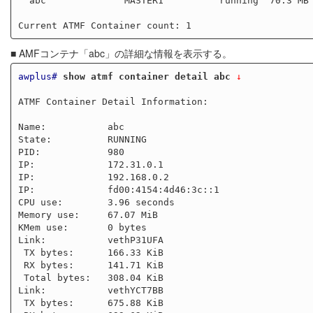
  abc              MASTER1          running  70.3 MB   3.940658

■ AMFコンテナ「abc」の詳細な情報を表示する。
awplus#
show atmf container detail abc
 ↓
ATMF Container Detail Information: 

Name:           abc

State:          RUNNING

PID:            980

IP:             172.31.0.1

IP:             192.168.0.2

IP:             fd00:4154:4d46:3c::1

CPU use:        3.96 seconds

Memory use:     67.07 MiB

KMem use:       0 bytes

Link:           vethP31UFA

 TX bytes:      166.33 KiB

 RX bytes:      141.71 KiB

 Total bytes:   308.04 KiB

Link:           vethYCT7BB

 TX bytes:      675.88 KiB
