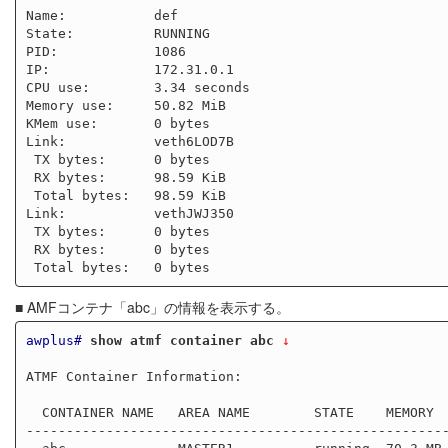
Name:           def

State:          RUNNING

PID:            1086

IP:             172.31.0.1

CPU use:        3.34 seconds

Memory use:     50.82 MiB

KMem use:       0 bytes

Link:           veth6LOD7B

 TX bytes:      0 bytes

 RX bytes:      98.59 KiB

 Total bytes:   98.59 KiB

Link:           vethJWJ350

 TX bytes:      0 bytes

 RX bytes:      0 bytes

■ AMFコンテナ「abc」の情報を表示する。
awplus#
show atmf container abc
 ↓
ATMF Container Information: 

  CONTAINER NAME   AREA NAME        STATE    MEMORY    CPU  

-----------------------------------------------------