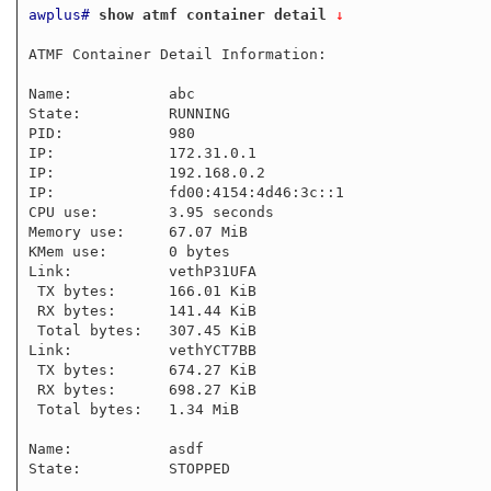
awplus#
show atmf container detail
 ↓
ATMF Container Detail Information: 

Name:           abc

State:          RUNNING

PID:            980

IP:             172.31.0.1

IP:             192.168.0.2

IP:             fd00:4154:4d46:3c::1

CPU use:        3.95 seconds

Memory use:     67.07 MiB

KMem use:       0 bytes

Link:           vethP31UFA

 TX bytes:      166.01 KiB

 RX bytes:      141.44 KiB

 Total bytes:   307.45 KiB

Link:           vethYCT7BB

 TX bytes:      674.27 KiB

 RX bytes:      698.27 KiB

 Total bytes:   1.34 MiB

Name:           asdf

State:          STOPPED
