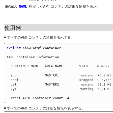
指定したAMFコンテナの詳細な情報を表示
detail
NAME
使用例
■ すべてのAMFコンテナの情報を表示する。
awplus#
show atmf container
 ↓
ATMF Container Information: 

  CONTAINER NAME   AREA NAME        STATE    MEMORY    CPU  

-----------------------------------------------------
  abc              MASTER1          running  70.3 MB   3.935423

  asdf                              stopped  0 bytes   0.000000

  def              MASTER2          running  53.2 MB   3.330109

  xyz                               running  52.1 MB   2.811285

■ すべてのAMFコンテナの詳細な情報を表示する。