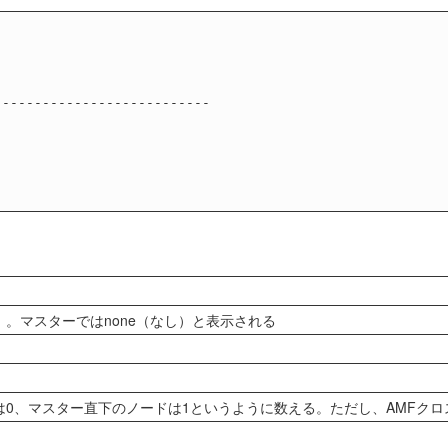
                          

--------------------------

                          

                          

                          

                          

。マスターではnone（なし）と表示される
0、マスター直下のノードは1というように数える。ただし、AMFク