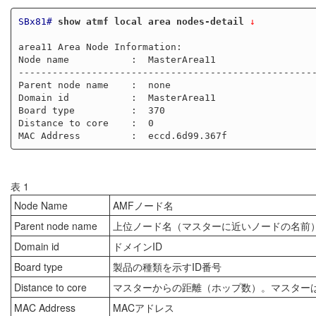
SBx81#
show atmf local area nodes-detail
 ↓
area11 Area Node Information:

Node name           :  MasterArea11                  
-----------------------------------------------------
Parent node name    :  none                          
Domain id           :  MasterArea11                  
Board type          :  370                           
Distance to core    :  0                             
表 1
Node Name
AMFノード名
Parent node name
上位ノード名（マスターに近いノードの名前）
Domain id
ドメインID
Board type
製品の種類を示すID番号
Distance to core
マスターからの距離（ホップ数）。マスターは
MAC Address
MACアドレス