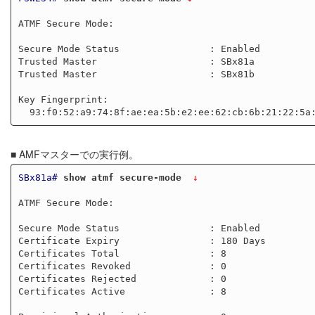
ATMF Secure Mode:

Secure Mode Status                : Enabled

Trusted Master                    : SBx81a

Trusted Master                    : SBx81b

Key Fingerprint:

■ AMFマスターでの実行例。
SBx81a#
show atmf secure-mode 
 ↓
ATMF Secure Mode:

Secure Mode Status                : Enabled

Certificate Expiry                : 180 Days

Certificates Total                : 8

Certificates Revoked              : 0

Certificates Rejected             : 0

Certificates Active               : 8
