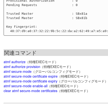
Provisional Authorization         : 0

Pending Requests                  : 0

Trusted Master                    : SBx81a

Trusted Master                    : SBx81b

Key Fingerprint:

関連コマンド
atmf authorize
（特権EXECモード）
atmf authorize provision
（特権EXECモード）
atmf secure-mode
（グローバルコンフィグモード）
atmf secure-mode certificate expire
（特権EXECモード）
atmf secure-mode certificate expiry
（グローバルコンフィグモード）
atmf secure-mode enable-all
（特権EXECモード）
clear atmf secure-mode certificates
（特権EXECモード）