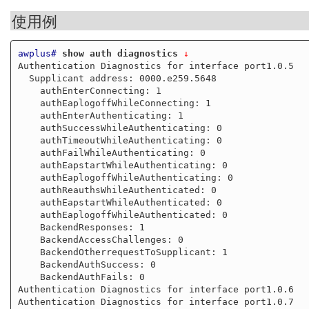
使用例
awplus#
show auth diagnostics
 ↓
Authentication Diagnostics for interface port1.0.5

  Supplicant address: 0000.e259.5648

    authEnterConnecting: 1

    authEaplogoffWhileConnecting: 1

    authEnterAuthenticating: 1

    authSuccessWhileAuthenticating: 0

    authTimeoutWhileAuthenticating: 0

    authFailWhileAuthenticating: 0

    authEapstartWhileAuthenticating: 0

    authEaplogoffWhileAuthenticating: 0

    authReauthsWhileAuthenticated: 0

    authEapstartWhileAuthenticated: 0

    authEaplogoffWhileAuthenticated: 0

    BackendResponses: 1

    BackendAccessChallenges: 0

    BackendOtherrequestToSupplicant: 1

    BackendAuthSuccess: 0

    BackendAuthFails: 0

Authentication Diagnostics for interface port1.0.6

Authentication Diagnostics for interface port1.0.7
