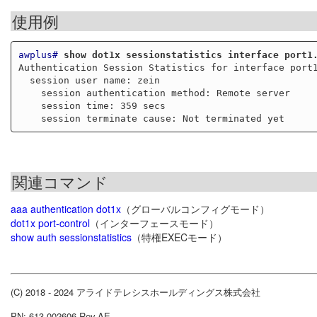
使用例
awplus#
show dot1x sessionstatistics interface port1
Authentication Session Statistics for interface port1
  session user name: zein

    session authentication method: Remote server

    session time: 359 secs

関連コマンド
aaa authentication dot1x
（グローバルコンフィグモード）
dot1x port-control
（インターフェースモード）
show auth sessionstatistics
（特権EXECモード）
(C) 2018 - 2024 アライドテレシスホールディングス株式会社
PN: 613-002606 Rev.AE