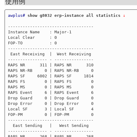
使用例
awplus#
show g8032 erp-instance all statistics
 ↓
-----------------------------------

Instance Name    : Major-1

Local Clear      : 0

FOP-TO           : 0

-----------------------------------

 East Receiving  |  West Receiving

---------------- - ----------------

RAPS NR      311 | RAPS NR      310

RAPS NR-RB     0 | RAPS NR-RB     0

RAPS SF     6002 | RAPS SF     1814

RAPS FS        0 | RAPS FS        0

RAPS MS        0 | RAPS MS        0

RAPS Event     6 | RAPS Event     6

Drop Guard     0 | Drop Guard     0

Drop Error     0 | Drop Error     0

Local SF       3 | Local SF       4

FOP-PM         0 | FOP-PM         0

-----------------------------------

  East Sending   |   West Sending

---------------- - ----------------

RAPS NR      268 | RAPS NR      268
