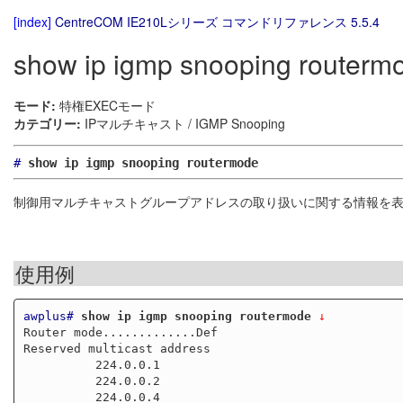
[index]
CentreCOM IE210Lシリーズ コマンドリファレンス 5.5.4
show ip igmp snooping routerm
モード:
特権EXECモード
カテゴリー:
IPマルチキャスト / IGMP Snooping
#
show ip igmp snooping routermode
制御用マルチキャストグループアドレスの取り扱いに関する情報を
使用例
awplus#
show ip igmp snooping routermode
 ↓
Router mode.............Def

Reserved multicast address

          224.0.0.1

          224.0.0.2

          224.0.0.4
