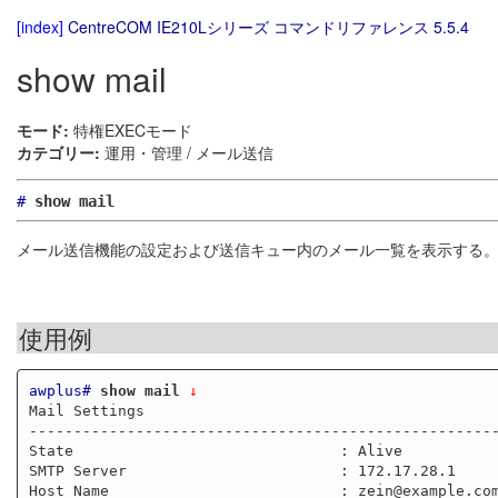
[index]
CentreCOM IE210Lシリーズ コマンドリファレンス 5.5.4
show mail
モード:
特権EXECモード
カテゴリー:
運用・管理 / メール送信
#
show mail
メール送信機能の設定および送信キュー内のメール一覧を表示する
使用例
awplus#
show mail
 ↓
Mail Settings

-----------------------------------------------------
State                              : Alive

SMTP Server                        : 172.17.28.1

Host Name                          : zein@example.com