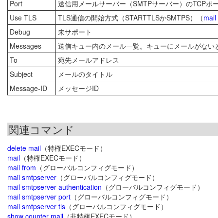
Port
送信用メールサーバー（SMTPサーバー）のTCPポ
Use TLS
TLS通信の開始方式（STARTTLSかSMTPS）（
mail
Debug
未サポート
Messages
送信キュー内のメール一覧。キューにメールがないときは「Ther
To
宛先メールアドレス
Subject
メールのタイトル
Message-ID
メッセージID
関連コマンド
delete mail
（特権EXECモード）
mail
（特権EXECモード）
mail from
（グローバルコンフィグモード）
mail smtpserver
（グローバルコンフィグモード）
mail smtpserver authentication
（グローバルコンフィグモード）
mail smtpserver port
（グローバルコンフィグモード）
mail smtpserver tls
（グローバルコンフィグモード）
show counter mail
（非特権EXECモード）